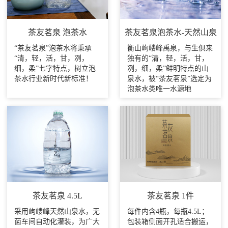
茶友茗泉 泡茶水
茶友茗泉泡茶水-天然山泉
“茶友茗泉”泡茶水将秉承
衡山岣嵝峰禹泉，与生俱来
“清，轻，活，甘，冽，
独有的“清，轻，活，甘，
细，柔”七字特点，树立泡
冽，细，柔”鲜明特点的山
茶水行业新时代新标准！
泉水，被“茶友茗泉”选定为
泡茶水类唯一水源地
茶友茗泉 4.5L
茶友茗泉 1件
采用岣嵝峰天然山泉水，无
每件内含4瓶，每瓶4.5L；
菌车间自动化灌装，为广大
包装箱侧面开孔适合搬运，