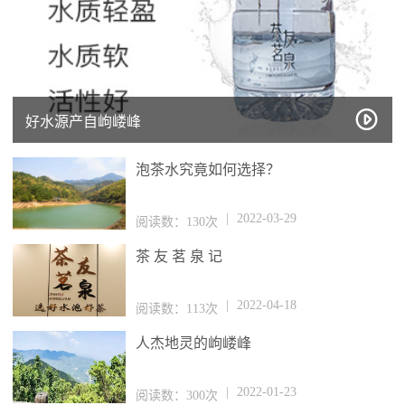
好水源产自岣嵝峰
泡茶水究竟如何选择？
|
2022-03-29
阅读数：130次
茶 友 茗 泉 记
|
2022-04-18
阅读数：113次
人杰地灵的岣嵝峰
|
2022-01-23
阅读数：300次